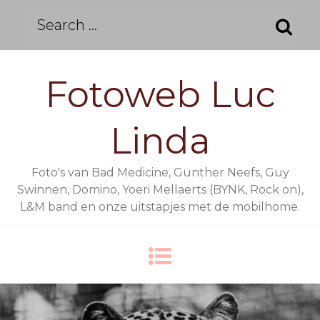
Skip
Search
to
for:
content
Fotoweb Luc
Linda
Foto's van Bad Medicine, Günther Neefs, Guy
Swinnen, Domino, Yoeri Mellaerts (BYNK, Rock on),
L&M band en onze uitstapjes met de mobilhome.