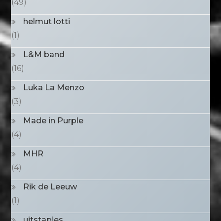
(49)
helmut lotti
(1)
L&M band
(16)
Luka La Menzo
(3)
Made in Purple
(4)
MHR
(4)
Rik de Leeuw
(1)
uitstapjes