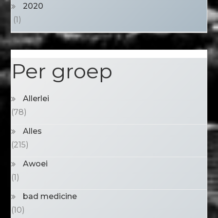
2020
(1)
Per groep
Allerlei
(78)
Alles
(215)
Awoei
(1)
bad medicine
(10)