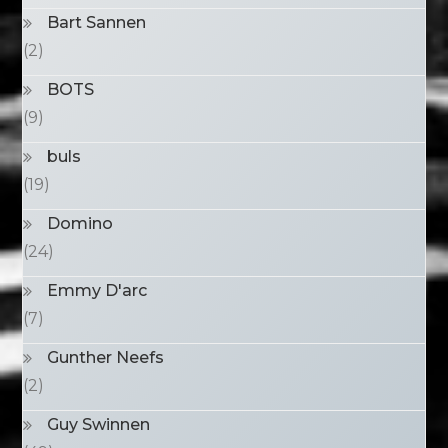
Bart Sannen
(2)
BOTS
(9)
buls
(19)
Domino
(24)
Emmy D'arc
(7)
Gunther Neefs
(2)
Guy Swinnen