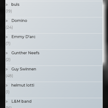
buls
(19)
Domino
(24)
Emmy D'arc
(7)
Gunther Neefs
(2)
Guy Swinnen
(48)
helmut lotti
(1)
L&M band