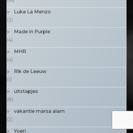
(16)
Luka La Menzo
(3)
Made in Purple
(4)
MHR
(4)
Rik de Leeuw
(1)
uitstapjes
(8)
vakantie marsa alam
(2)
Yoeri