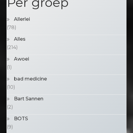
Per groep
Allerlei
(78)
Alles
(214)
Awoei
(1)
bad medicine
(10)
Bart Sannen
(2)
BOTS
(9)