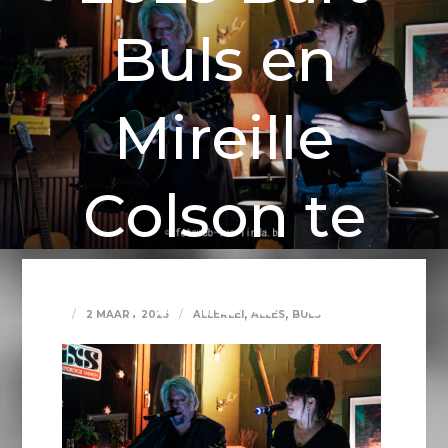
Buls en
Mireille
Colson te
Wilsele
,
,
2 MAART 2025
ALLERLEI
ALLES
BULS