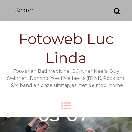
Skip
Search
to
for:
content
Fotoweb Luc
Linda
Foto's van Bad Medicine, Günther Neefs, Guy
Swinnen, Domino, Yoeri Mellaerts (BYNK, Rock on),
L&M band en onze uitstapjes met de mobilhome.
05-07-