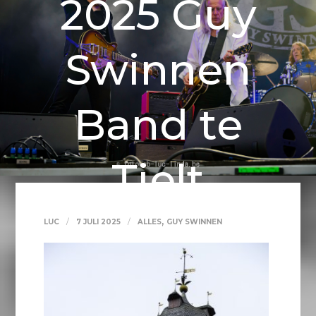
2025 Guy
Swinnen
Band te
Tielt
,
LUC
7 JULI 2025
ALLES
GUY SWINNEN