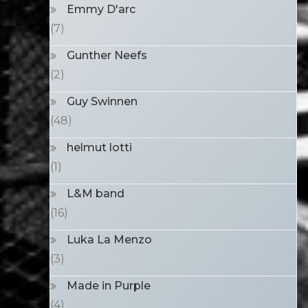
Emmy D'arc
(7)
Gunther Neefs
(2)
Guy Swinnen
(48)
helmut lotti
(1)
L&M band
(16)
Luka La Menzo
(3)
Made in Purple
(4)