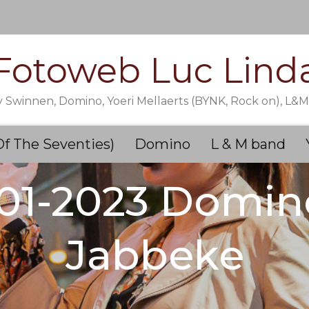
Fotoweb Luc Lind
y Swinnen, Domino, Yoeri Mellaerts (BYNK, Rock on), L&
Of The Seventies)
Domino
L & M band
01-2023 Domin
Jabbeke