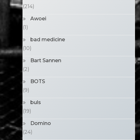
(214)
Awoei
(1)
bad medicine
(10)
Bart Sannen
(2)
BOTS
(9)
buls
(19)
Domino
(24)