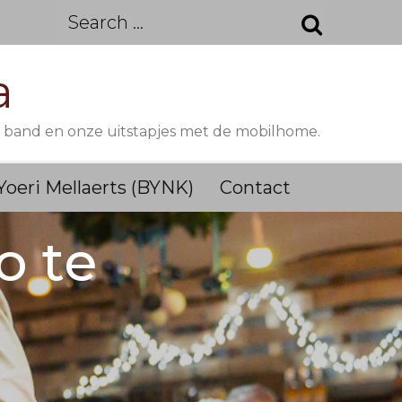
Search
for:
a
M band en onze uitstapjes met de mobilhome.
Yoeri Mellaerts (BYNK)
Contact
o te