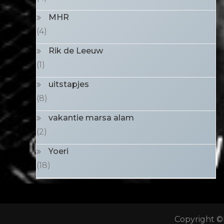
MHR
(4)
Rik de Leeuw
(1)
uitstapjes
(8)
vakantie marsa alam
(2)
Yoeri
(18)
Copyright ©