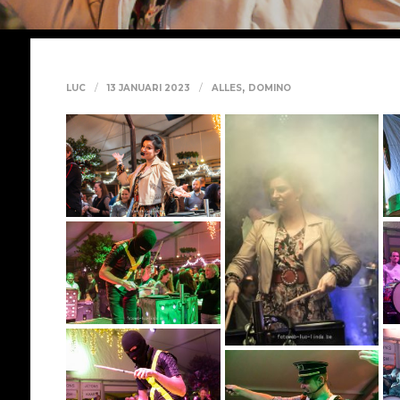
,
LUC
13 JANUARI 2023
ALLES
DOMINO