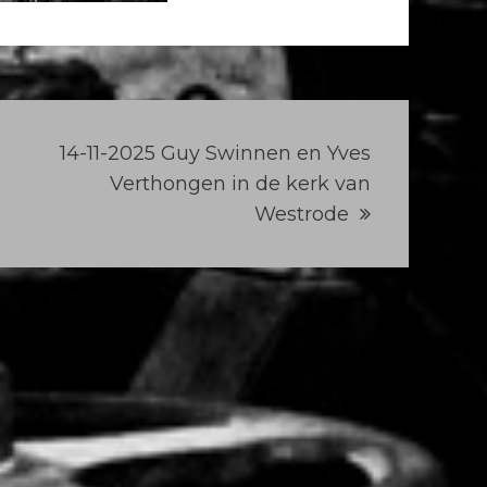
14-11-2025 Guy Swinnen en Yves
Verthongen in de kerk van
Westrode