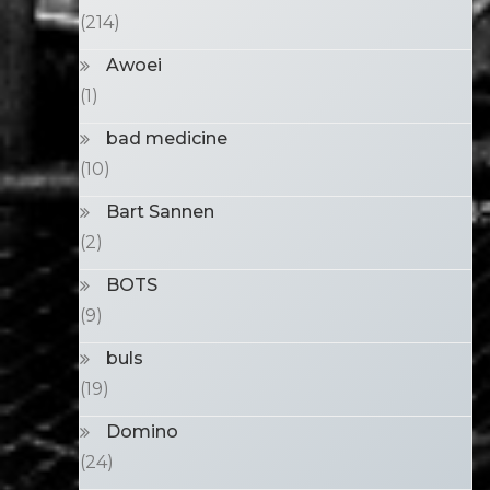
(214)
Awoei
(1)
bad medicine
(10)
Bart Sannen
(2)
BOTS
(9)
buls
(19)
Domino
(24)