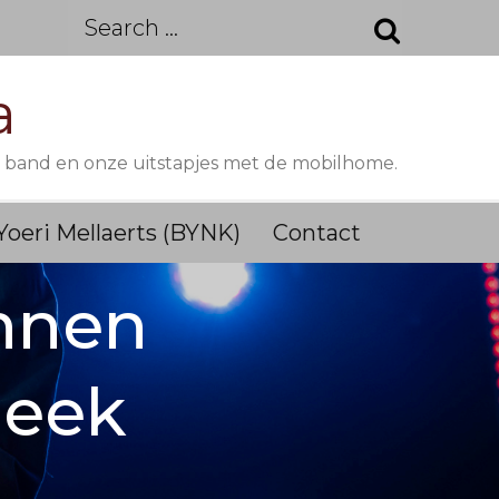
Search
for:
a
M band en onze uitstapjes met de mobilhome.
Yoeri Mellaerts (BYNK)
Contact
innen
beek