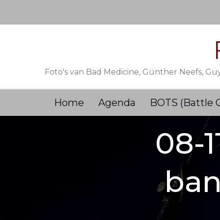
Skip
to
content
Foto's van Bad Medicine, Günther Neefs, Gu
Home
Agenda
BOTS (Battle 
08-1
ban