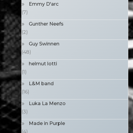
Emmy D'arc
(7)
Gunther Neefs
(2)
Guy Swinnen
(48)
helmut lotti
(1)
L&M band
(16)
Luka La Menzo
(3)
Made in Purple
(4)