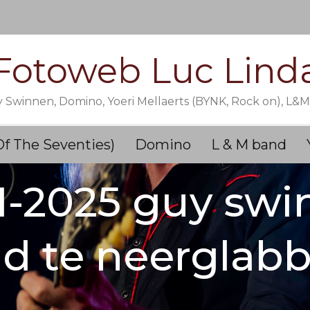
Fotoweb Luc Lind
y Swinnen, Domino, Yoeri Mellaerts (BYNK, Rock on), L&
Of The Seventies)
Domino
L & M band
1-2025 guy sw
d te neerglab