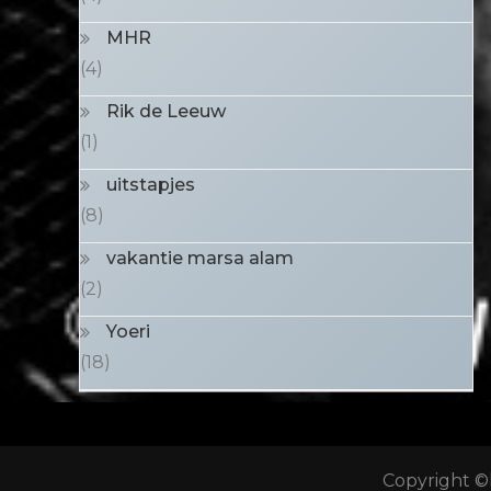
MHR
(4)
Rik de Leeuw
(1)
uitstapjes
(8)
vakantie marsa alam
(2)
Yoeri
(18)
Copyright ©