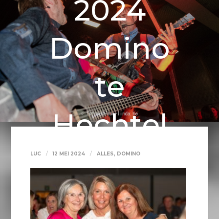
2024
Domino
te
Hechtel
,
LUC
12 MEI 2024
ALLES
DOMINO