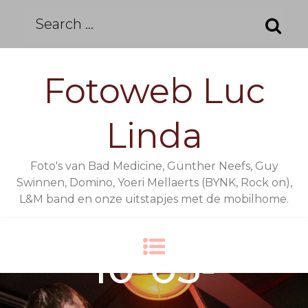
Skip
Search
to
for:
content
Fotoweb Luc
Linda
Foto's van Bad Medicine, Günther Neefs, Guy
Swinnen, Domino, Yoeri Mellaerts (BYNK, Rock on),
L&M band en onze uitstapjes met de mobilhome.
10-05-