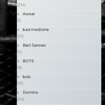
(214)
Awoei
(1)
bad medicine
(10)
Bart Sannen
(2)
BOTS
(9)
buls
(19)
Domino
(24)