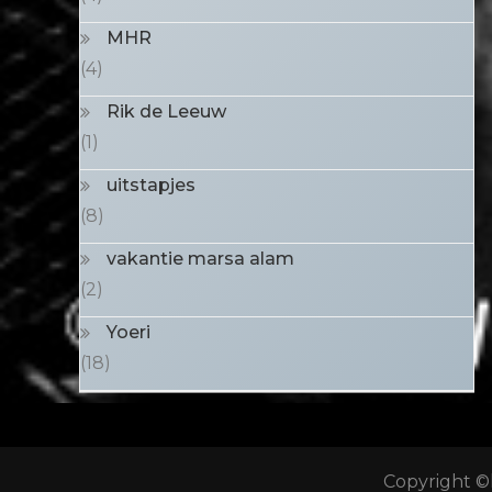
MHR
(4)
Rik de Leeuw
(1)
uitstapjes
(8)
vakantie marsa alam
(2)
Yoeri
(18)
Copyright ©