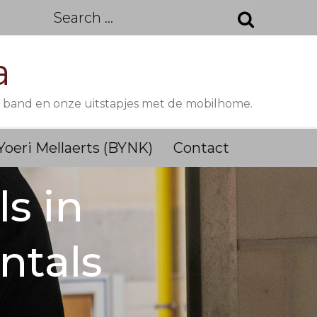
Search
for:
a
M band en onze uitstapjes met de mobilhome.
Yoeri Mellaerts (BYNK)
Contact
s in
ntals