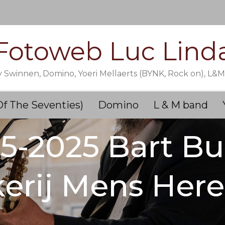
Fotoweb Luc Lind
y Swinnen, Domino, Yoeri Mellaerts (BYNK, Rock on), L&
Of The Seventies)
Domino
L & M band
05-2025 Bart Bul
erij Mens Here