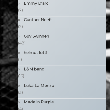
Emmy D'arc
(7)
Gunther Neefs
(2)
Guy Swinnen
(48)
helmut lotti
(1)
L&M band
(16)
Luka La Menzo
(3)
Made in Purple
(4)