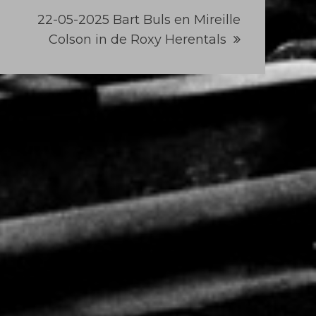
22-05-2025 Bart Buls en Mireille
Colson in de Roxy Herentals