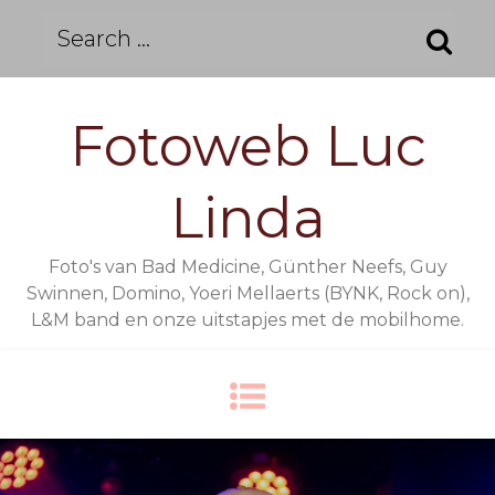
Skip
Search
to
for:
content
Fotoweb Luc
Linda
Foto's van Bad Medicine, Günther Neefs, Guy
Swinnen, Domino, Yoeri Mellaerts (BYNK, Rock on),
L&M band en onze uitstapjes met de mobilhome.