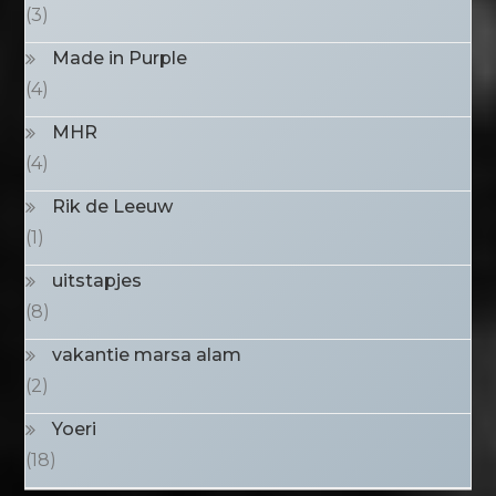
(3)
Made in Purple
(4)
MHR
(4)
Rik de Leeuw
(1)
uitstapjes
(8)
vakantie marsa alam
(2)
Yoeri
(18)