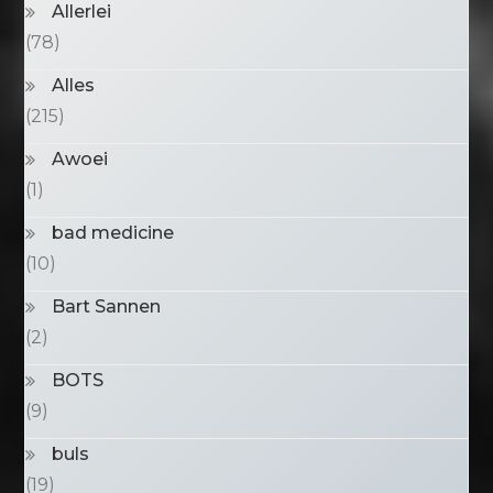
Allerlei
(78)
Alles
(215)
Awoei
(1)
bad medicine
(10)
Bart Sannen
(2)
BOTS
(9)
buls
(19)