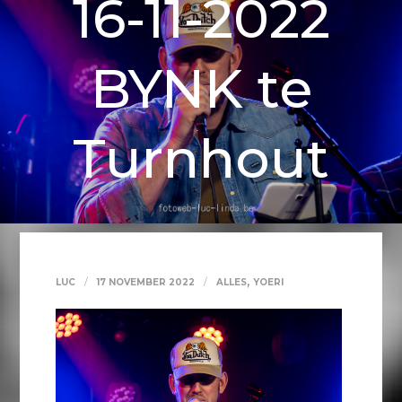
16-11-2022
BYNK te
Turnhout
,
LUC
17 NOVEMBER 2022
ALLES
YOERI