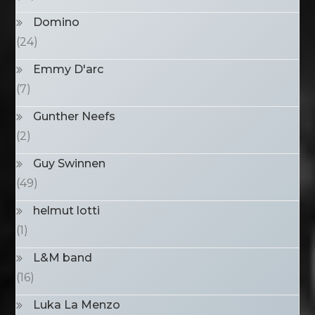
Domino
(24)
Emmy D'arc
(7)
Gunther Neefs
(2)
Guy Swinnen
(49)
helmut lotti
(1)
L&M band
(16)
Luka La Menzo