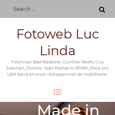
Skip
Search
to
for:
content
Fotoweb Luc
Linda
Foto's van Bad Medicine, Günther Neefs, Guy
Swinnen, Domino, Yoeri Mellaerts (BYNK, Rock on),
L&M band en onze uitstapjes met de mobilhome.
19-05-2024
Made in