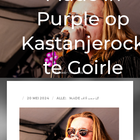
Purple op
Kastanjeroc
te Goirle
(NL)
,
20 MEI 2024
ALLES
MADE IN PURPLE