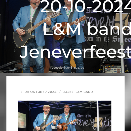
20-10-202
L&M ban
Jeneverfees
,
28 OKTOBER 2024
ALLES
L&M BAND