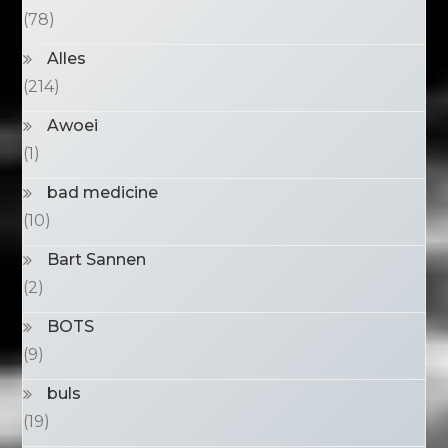
(78)
Alles
(214)
Awoei
(1)
bad medicine
(10)
Bart Sannen
(2)
BOTS
(9)
buls
(19)