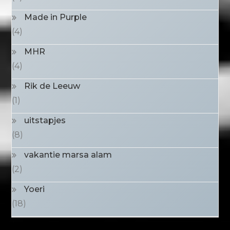
Made in Purple
(4)
MHR
(4)
Rik de Leeuw
(1)
uitstapjes
(8)
vakantie marsa alam
(2)
Yoeri
(18)