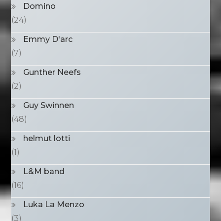
Domino
(24)
Emmy D'arc
(7)
Gunther Neefs
(2)
Guy Swinnen
(48)
helmut lotti
(1)
L&M band
(16)
Luka La Menzo
(3)