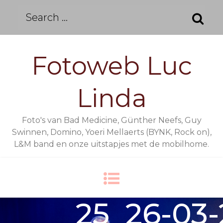
Skip
Search
to
for:
content
Fotoweb Luc
Linda
Foto's van Bad Medicine, Günther Neefs, Guy
Swinnen, Domino, Yoeri Mellaerts (BYNK, Rock on),
L&M band en onze uitstapjes met de mobilhome.
25_26-03