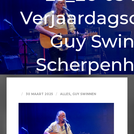
Verjaardags
Guy Swi
Scherpenh
,
30 MAART 2025
ALLES
GUY SWINNEN